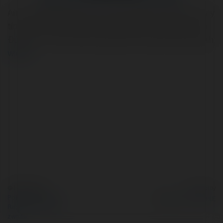
An Tín Phát ❤️ chuyên tư vấn Gửi Hàng Đi Úc giá rẻ Và uy
tín Nhất Hiện Nay, Đảm Bảo Hàng Đến Tay Người Nhận
Đúng Hẹn - Bảm đảm không phát sinh ✔️Gửi hàng ngay h
więcej
© Ekademia.pl
Powered by
Polityka Prywatności
Regulamin
|
Zażądaj
zwrotu