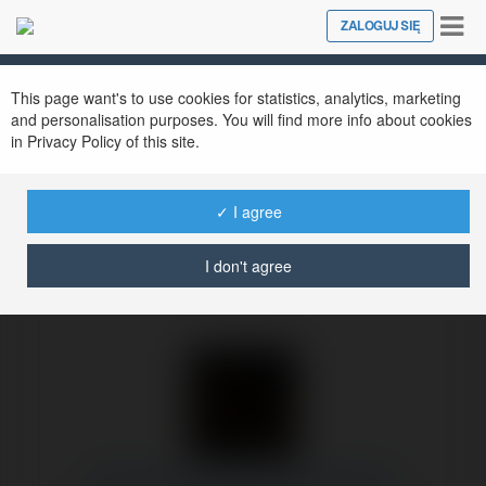
Tog
ZALOGUJ SIĘ
Close
nav
Ekademia.pl
guihangdicanada AnTinPhatExpress
Newsletter
This page want's to use cookies for statistics, analytics, marketing
and personalisation purposes. You will find more info about cookies
in Privacy Policy of this site.
✓ I agree
I don't agree
guihangdicanada AnTinPhatExpress