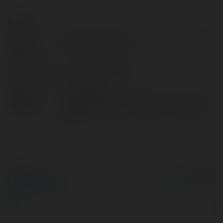
Kontakt:
Pełna
Miłogost Wysocki
nazwa:
Lokalizacja:
warszawa, Poland
Strona
http://bde-
WWW:
intrata.pl/2018/09/15/chwilowka-bez-
krd/
© Ekademia.pl
Powered by
Polityka Prywatności
Regulamin
|
Zażądaj
zwrotu