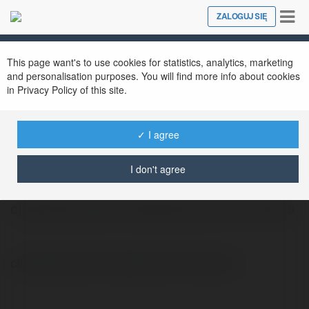
Tog
ZALOGUJ SIĘ
Close
nav
This page want's to use cookies for statistics, analytics, marketing
and personalisation purposes. You will find more info about cookies
in Privacy Policy of this site.
✓ I agree
Miłogost Wysocki
@grazynazawadzka1965
I don't agree
chwilówki opinie chwilówka bez formalności
chwilówki opinie chwilówka bez formalności