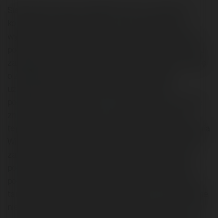
Siemaneczko wam wszystkim, którzy z tej witryny
korzystacie i sobie ją cenicie. Ja też uważam ją za
wyjątkowo ciekawą, oryginalną i zarazem oczywiście
pomocną. Po tym, jak przez całkiem spory okres czasu
zaglądałem tutaj bez konta, w końcu podjąłem decyzję
o zarejestrowaniu się i zostaniu pełnoprawnym
użytkownikiem tej stronki. Mam wam sporo do
powiedzenia, ale nie wiem, czy zmieszczę się w limicie
znaków, jaki przewidziano na opis. Może zacznę od
tego, że całkiem serio polecam wam stronkę ogłoszenia
Wieluń, gdzie sprawdzicie sobie odpowiedzi na często
zadawane pytania, dodacie ogłoszenie lub prośbę o
poradę. To taki nowoczesny serwis, który wybija się
poza schematy tego rodzaju stron. Osoby, które mają
tam konto mogą nie tylko pytać innych o to, czego same
nie wiedzą, ale też odpowiadać na pytania innych i tym