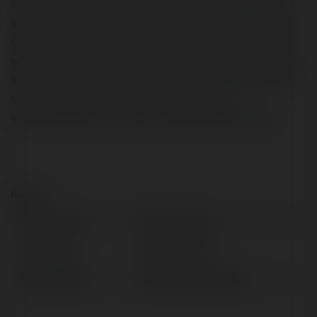
samym czynić świat lepszym. Oczywiście większość
ludzi na tej stronie pochodzi z powiatu wieluńskiego lub
okolic, bo to właśnie do tego regionu jest adresowana
witryna. Nie ma w tym zatem żadnego zaskoczenia. Ale
każdemu z całej Polski polecam wejść i sprawdzić, jak
to działa i jak pięknie ludzie mogą ze sobą
współpracować w Internecie dla wspólnego dobra.
Kontakt:
Pełna nazwa:
Kamil Kłobucki
Lokalizacja:
Wieluń, Poland
Strona WWW:
https://halo.wielun.pl