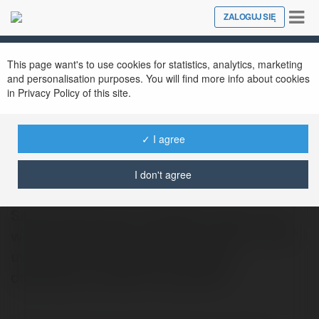
Tog
ZALOGUJ SIĘ
Close
nav
This page want's to use cookies for statistics, analytics, marketing
and personalisation purposes. You will find more info about cookies
in Privacy Policy of this site.
✓ I agree
Kamil Kłobucki
@gopaxi1056
I don't agree
Siemaneczko wam wszystkim, którzy z tej
witryny korzystacie i sobie ją cenicie. Ja też
uważam ją za wyjątkowo ciekawą,
oryginalną i zarazem oczywiście…