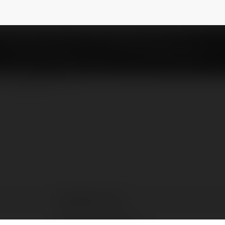
8training
NEWSLETTER
Good88 training
Hồ Chí Minh, Vietnam