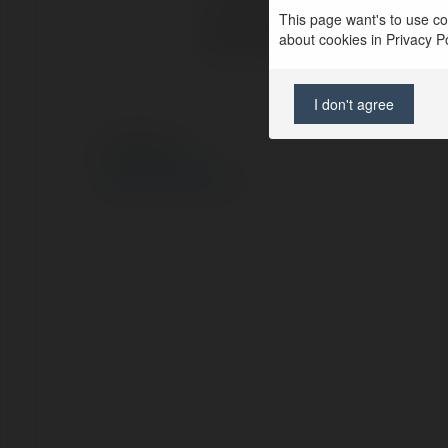
This page want's to use coo
Strona WWW:
about cookies in Privacy Pol
I don't agree
© Ekademia.pl
Polityka Prywatności
Regulamin
|
Zażądaj zwrotu