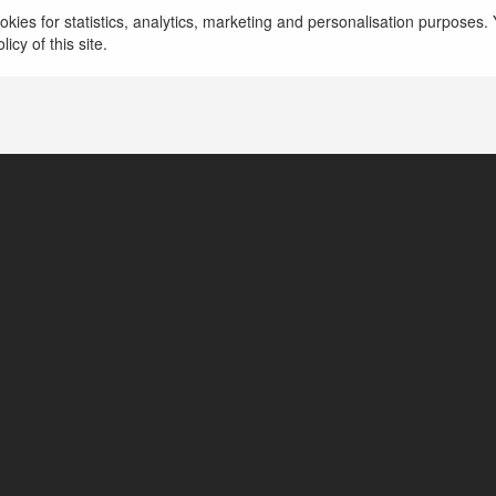
kies for statistics, analytics, marketing and personalisation purposes. Y
https://good88.training/
icy of this site.