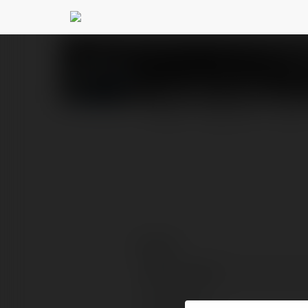
Good88 training
@good8
PROFIL
PRODUKTY
BLOG
Kontakt:
Pełna nazwa:
Lokalizacja: