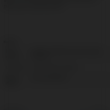
toàn, dịch vụ tận tâm 24/7.
Kontakt:
Pełna
good88 – điểm đến cá cược uy tín, giải
nazwa:
trí bất tận
Lokalizacja:
Hà Nội, Việt Nam, Vietnam
Strona
https://good88ac.io
WWW:
© Ekademia.pl
Powered by