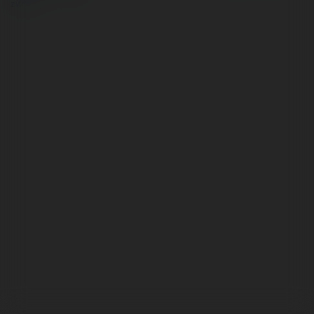
zwrotu