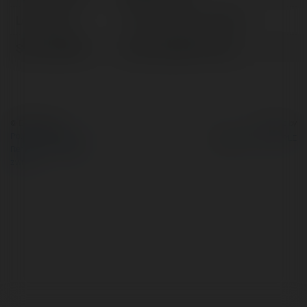
Lokalizacja:
TP.Hồ Chí Minh, Vietnam
Strona WWW:
https://go99com.info/
© Ekademia.pl
Powered by
Polityka Prywatności
Regulamin
|
Zażądaj
zwrotu