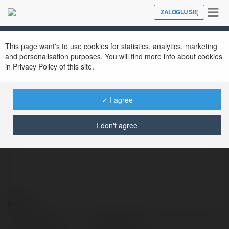
Tog
ZALOGUJ SIĘ
Close
nav
This page want's to use cookies for statistics, analytics, marketing
and personalisation purposes. You will find more info about cookies
in Privacy Policy of this site.
✓ I agree
go99 cominfo
@go99cominfo
I don't agree
Kontakt:
Pełna nazwa:
go99 cominfo