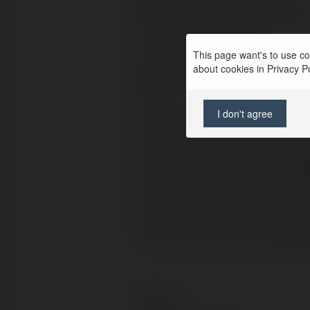
Địa chỉ: 303/2A Cô Giang, Phư
Phone: 0921.888.888
This page want's to use coo
Email: info@go88.com
about cookies in Privacy Pol
go88go88s_blognha_cai_go8
Social:
I don't agree
https://www.facebook.com/g
https://twitter.com/go88sblog
https:/ /www.youtube.com/@
https://folkd.com/profile/go8
https://www.reddit.com/user/
https://www.pinterest.com/g
https://www.plurk.com/go88s
Kontakt: