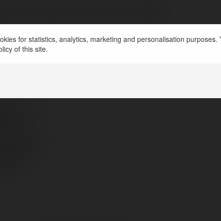
ờng 1, Phú Nhuận, Thành phố Hồ Chí Minh
kies for statistics, analytics, marketing and personalisation purposes. Y
icy of this site.
8
o88sblog
go88sblog
8sblog
 go88sblog/
o88sblog/
blog