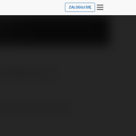
Toggle
ZALOGUJ SIĘ
navigation
ite Go88 chính chủ
chủ không bị chặn. Chơi game