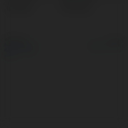
Lokalizacja:
HCM, Vietnam
© Ekademia.pl
Powered by
Polityka Prywatności
Regulamin
|
Zażądaj
zwrotu