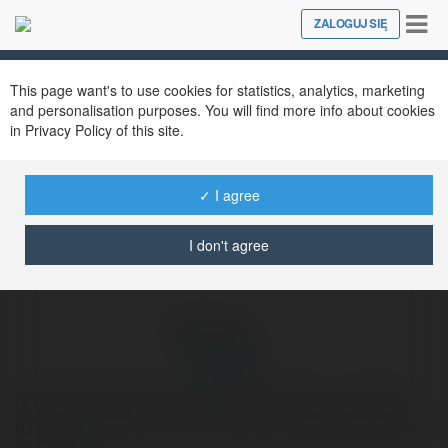
Tog
ZALOGUJ SIĘ
Close
nav
Ekademia.pl
GO 789
Newsletter
This page want's to use cookies for statistics, analytics, marketing
and personalisation purposes. You will find more info about cookies
in Privacy Policy of this site.
✓ I agree
I don't agree
GO 789
Go789 - Cổng giải trí trực tuyến hàng đầu, cung cấp đa
dạng dịch vụ cá cược và trò chơi trực tuyến chất lượng