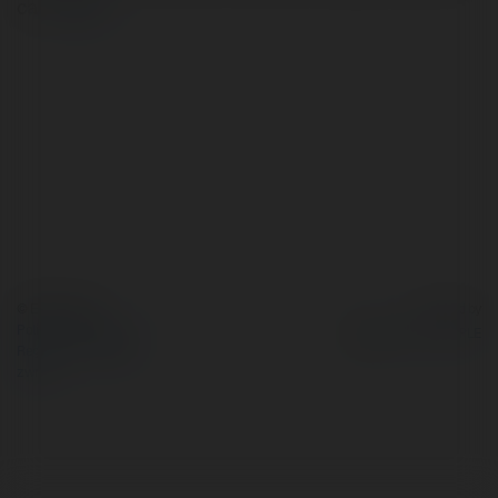
cao.
więcej
© Ekademia.pl
Powered by
Polityka Prywatności
Regulamin
|
Zażądaj
zwrotu