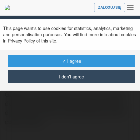
Tog
ZALOGUJ SIĘ
Close
nav
This page want's to use cookies for statistics, analytics, marketing
and personalisation purposes. You will find more info about cookies
in Privacy Policy of this site.
✓ I agree
gnbet archi archi
@gnbetarchi
I don't agree
GNBet là thương hiệu cá cược trực tuyến
được xây dựng với định hướng trở thành
điểm đến số một cho cộng đồng yêu thích
casino online