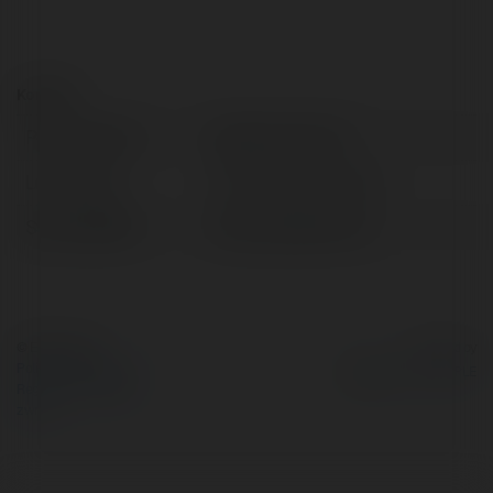
Kontakt:
Pełna nazwa:
gnbet archi archi
Lokalizacja:
Hồ Chí Minh, Vietnam
Strona WWW:
https://gnbet.archi/
© Ekademia.pl
Powered by
Polityka Prywatności
Regulamin
|
Zażądaj
zwrotu