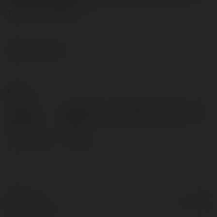
tốc, bảo mật cao.
https://gk88254.com/
Kontakt:
Pełna
GK88 Trang Chủ GK88.COM Link Mới
nazwa:
2025
Lokalizacja:
Vietnam
© Ekademia.pl
Powered by
Polityka Prywatności
Regulamin
|
Zażądaj