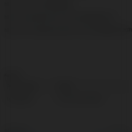
https://zumvu.com/gk888app/
https://www.equinenow.com/farm/gk888app.htm
https://forum.thegamecreators.com/user/45669ec8720
Kontakt:
Pełna nazwa:
GK 88
Lokalizacja:
ho chi minh, Vietnam
© Ekademia.pl
Powered by