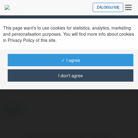
Tog
ZALOGUJ SIĘ
Close
nav
This page want's to use cookies for statistics, analytics, marketing
and personalisation purposes. You will find more info about cookies
in Privacy Policy of this site.
✓ I agree
Gilbert Wołk-Lewanowicz
@gilbertwok-
I don't agree
lewanowicz
więcej