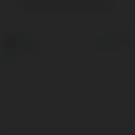
Brak widzialnych wpisów w tym miejscu.
© Ekademia.pl
Powered by
Polityka Prywatności
Regulamin
|
Zażądaj
zwrotu