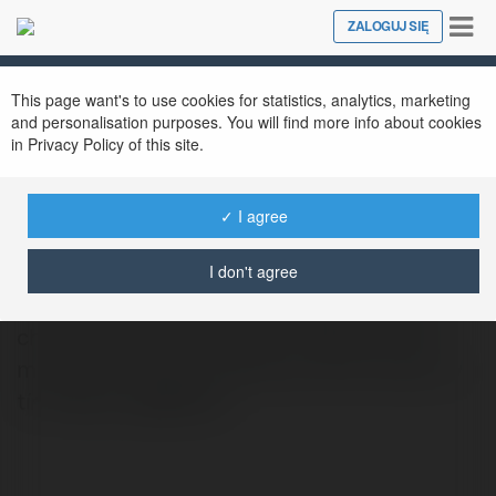
Tog
ZALOGUJ SIĘ
Close
nav
This page want's to use cookies for statistics, analytics, marketing
and personalisation purposes. You will find more info about cookies
in Privacy Policy of this site.
gi 88
@gi888co
✓ I agree
I don't agree
Với hệ thống bảo mật hàng đầu và dịch vụ
chăm sóc khách hàng 24/7, GI88 cam kết
mang đến cho bạn một sân chơi an toàn, uy
tín. https://gi888.co/