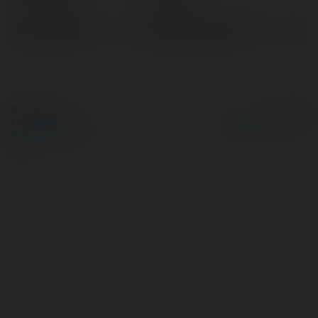
Lokalizacja:
ha noi, Peru
Strona WWW:
https://gemwin.city
© Ekademia.pl
Powered by
Polityka Prywatności
Regulamin
|
Zażądaj
zwrotu