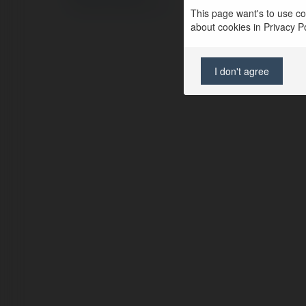
Regulamin
|
Zażądaj zwrotu
This page want's to use coo
about cookies in Privacy Pol
I don't agree