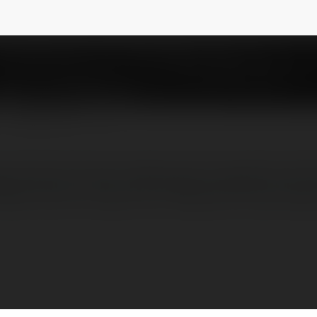
etia
@gardenresidencesetia
NEWSLETTER
s là dự án hộ cao cấp tọa lạc trong Khu đô 
Setia. Dự án có quy mô 3 tháp căn hộ cao cấp