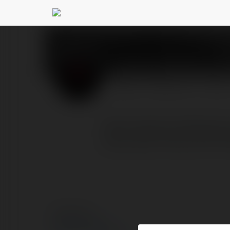
Garden Residence S
PROFIL
PRODUKTY
BLOG
Setia Gardens Residence
được phát triển bởi SP 
© Ekademia.pl
Polityka Prywatności