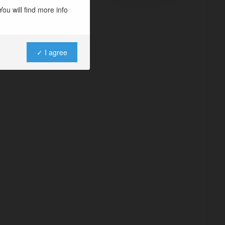
ou will find more info
✓ I agree