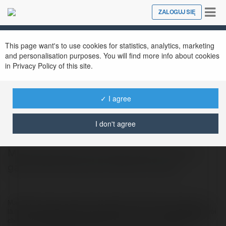
Tog
ZALOGUJ SIĘ
Close
nav
This page want's to use cookies for statistics, analytics, marketing
and personalisation purposes. You will find more info about cookies
in Privacy Policy of this site.
✓ I agree
Game ManClub
@gamemanclubvip
I don't agree
ManClub chính thức tham gia thị trường
game đổi thưởng cách đây chưa lâu.
ManClub chính thức tham gia thị trường game đổi thưởng cách đây chưa 
lâu. Thế nhưng đã nhận được đánh giá tích cực từ các chuyên gia lẫn người 
chơi bởi đa dạng cổng game quốc tế về mức độ uy tín, chuyên nghiệp và 