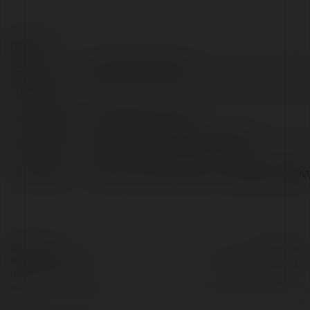
Kontakt:
Pełna
Game 68 Game Bài
nazwa:
Lokalizacja:
Hồ Chí Minh, Armenia
X/Twitter:
httpstwittercom68gamebai6vip
Facebook:
https://www.facebook.com/68gamebai6vi
© Ekademia.pl
Powered by
Polityka Prywatności
Regulamin
|
Zażądaj
zwrotu