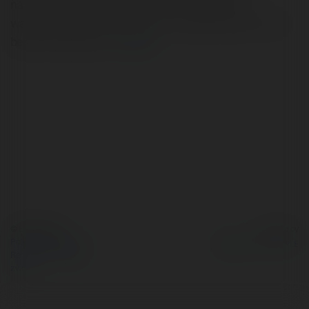
natomiast goszczzcych obok nas turystow na
wakacyjna impreze W ten koniec tygodnia jeszcze raz
bedzie nieslychanie…
więcej
© Ekademia.pl
Powered by
Polityka Prywatności
Regulamin
|
Zażądaj
zwrotu