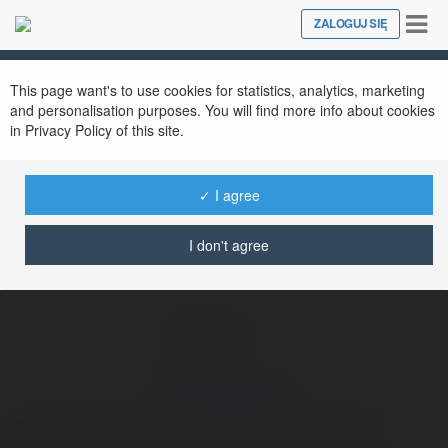
Tog
ZALOGUJ SIĘ
Close
nav
Ekademia.pl
stnefan andrew
Newsletter
This page want's to use cookies for statistics, analytics, marketing
and personalisation purposes. You will find more info about cookies
in Privacy Policy of this site.
✓ I agree
I don't agree
stnefan andrew
Serdecznie zapraszamy wszystkich mieszkacow