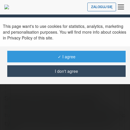
Tog
ZALOGUJ SIĘ
Close
nav
This page want's to use cookies for statistics, analytics, marketing
and personalisation purposes. You will find more info about cookies
in Privacy Policy of this site.
✓ I agree
jonhn234 pablo333
@g2arm
I don't agree
Serdecznie zapraszamy wszystkich
mieszkacow tudziez goszczzcych u nas
turystow na wakacyjna impreze W ten koniec
tygodnia apiac bedzie niezwykle goraco,