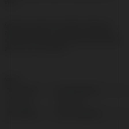
oraz…
Serdecznie zapraszamy wszystkich mieszkacow
tudziez goszczzcych u nas turystow na wakacyjna
impreze W ten koniec tygodnia apiac bedzie niezwykle
goraco, oraz to nie cialis cena
Kontakt:
Pełna nazwa:
jonhn234 pablo333
Lokalizacja:
Mirsk, Poland
Strona WWW:
http://kamagra69.pl