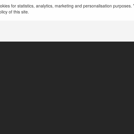
kies for statistics, analytics, marketing and personalisation purposes. Y
icy of this site.