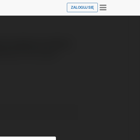
Toggle
ZALOGUJ SIĘ
navigation
世界各地最新发生的博彩资
//fz.money/