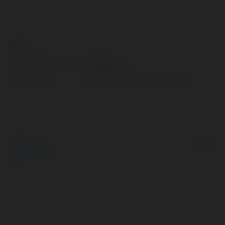
Kontakt:
Pełna nazwa:
FUN88 KWD
Lokalizacja:
ประเทศไทย, Saint Kitts and Nevis
© Ekademia.pl
Powered by
Polityka Prywatności
Regulamin
|
Zażądaj
zwrotu