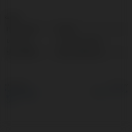
Kontakt:
Pełna nazwa:
FUN 88
Lokalizacja:
Hồ Chí Minh, Vietnam
Strona WWW:
https://fun88co.net/
© Ekademia.pl
Powered by
Polityka Prywatności
Regulamin
|
Zażądaj
zwrotu