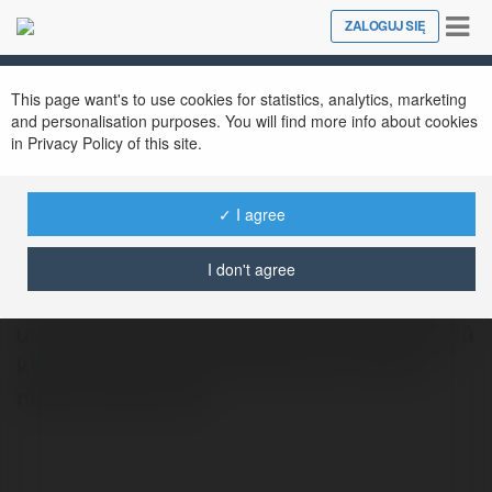
Tog
ZALOGUJ SIĘ
Close
nav
This page want's to use cookies for statistics, analytics, marketing
and personalisation purposes. You will find more info about cookies
in Privacy Policy of this site.
FUN 88
@fun88conet
✓ I agree
I don't agree
Đăng ký tại FUN88 để nhận ngay hàng loạt
ưu đãi hấp dẫn: thưởng chào mừng, hoàn trả
không giới hạn, tặng thưởng sinh nhật và
nhiều sự kiện khác