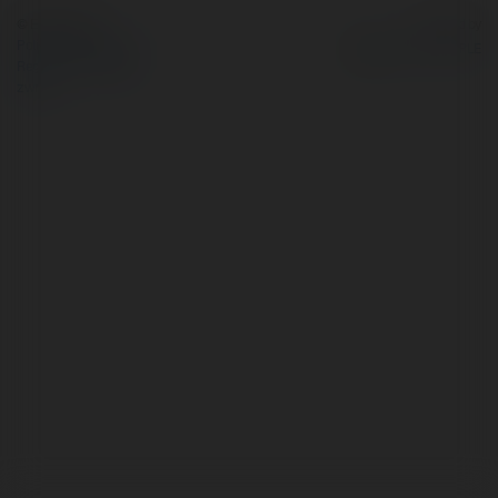
© Ekademia.pl
Powered by
Polityka Prywatności
Regulamin
|
Zażądaj
zwrotu