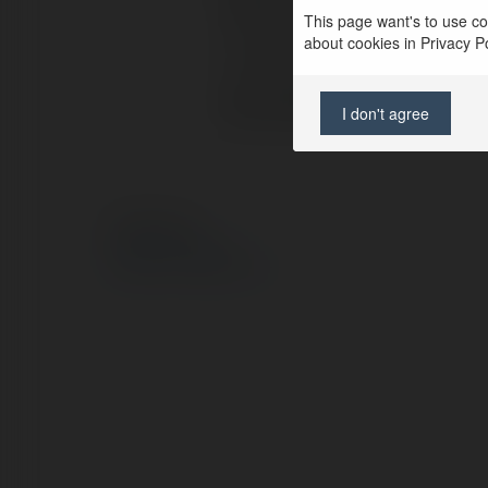
Pełna nazwa:
This page want's to use coo
about cookies in Privacy Pol
Lokalizacja:
Strona WWW:
I don't agree
© Ekademia.pl
Polityka Prywatności
Regulamin
|
Zażądaj zwrotu