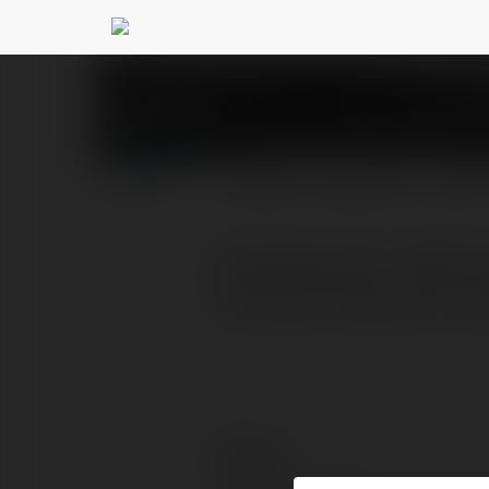
Forexfactory VN
@forex
PROFIL
PRODUKTY
BLOG
Forexfactoryvn - Một nền
cảnh báo thông minh tại 
Kontakt: