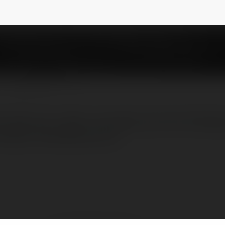
factoryvn1
NEWSLETTER
 tảng trực tuyến cung cấp Lịch kinh tế đáng 
https://forexfactory.vn/