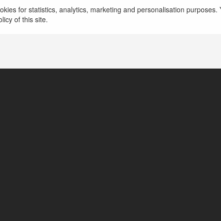
Forexfactory VN
kies for statistics, analytics, marketing and personalisation purposes. Y
icy of this site.
Hồ Chí Minh, Vietnam
https://forexfactory.vn/