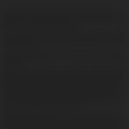
Trong những hộ gia đình hiện giờ thường ko có phổ biến thời gian để nấu các
bữa ăn từ đầu. Tuy nhiên, nếu bạn vẫn thích các bữa ăn thơm ngon lành mạnh,
thì đây là nơi mà nồi áp suất sở hữu thể giúp bạn.
Tin hay không thì tùy bạn, nhưng nồi áp suất đích thực có thể giảm thời gian nấu
nướng lên tới 70% so có những bí quyết thường nhật và lượng năng lượng tiêu
thụ cũng giảm đến 50%.
Xem thêm:
Nồi áp suất giá bao nhiêu? Nên mua loại nồi áp suất gia đình nào tốt
nhất hiện nay?
dùng nồi áp suất là 1 trong những cách rẻ nhất để nấu các bữa ăn ngon mà vẫn
giữ được những vitamin và khoáng chất quan yếu thường thoát ra trong những
bí quyết nấu bếp truyền thống. Các bữa ăn lành mạnh hơn và có thể được nấu
mà không cần thêm dầu và muối mà vẫn giữ được màu sắc và hương vị bất
chợt. 1 Phần thưởng bổ sung khác là bạn có thể giảm giá bán thực phẩm của
mình hơn nữa bằng cách thức dùng miếng giết thịt quay thấp hơn, vì nấu nó
dưới áp suất mang nghĩa là làm thịt mềm ra mỗi lần.
Nồi áp suất đã với trong khoảng lâu đời, nhưng trong vài năm mới đây, đã với
những đổi thay đáng kể để làm cho chúng an toàn hơn và cởi mở hơn. Nồi áp
suất thường được khiến cho bằng nhôm hoặc thép không gỉ. Thép không gỉ tới