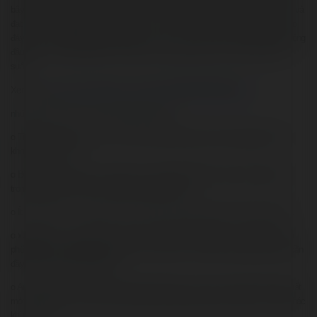
bây giờ vẫn được coi là sự chọn lựa ưu tiên vì nó mang chất lượng cao hơn và
đạt được kết quả thổi nấu tốt hơn và ít sở hữu vấn đề về thực phẩm dính vào
đáy. Các mô phỏng thép không gỉ được coi là sự chọn lựa rẻ nhất của phổ thông
đầu bếp vì khả năng khiến chín hoặc xào thực phẩm trước lúc nấu dưới áp
suất.
Xem thêm:
https://www.pinterest.com/pin/1043709282364709461
những ích lợi khi có và sử dụng nồi áp suất:
o Tiết kiệm thời kì cho bạn - nấu các bữa ăn lành mạnh và dịu dàng chỉ cần
khoảng ít hơn 70%.
o Bữa ăn đầy hương vị - thịt mềm, cá và gà tinh tế được nấu chín tuyệt vời
trong vài phút lúc hơi nước tăng cường hương vị.
o Ít lộn xộn hơn - nó áp chảo, chín vàng và áp suất nấu toàn bộ trong một nồi.
o xuất sắc cho 2 người hoặc nấu ăn cho gia đình đông người - nồi áp suất có
phổ biến kích cỡ phù hợp có nhu cầu của bạn, chỉ cần nhớ rằng nồi áp suất cần
đầy 2/3 nồi để hoạt động thấp.
o An toàn lúc tiêu dùng - với toàn bộ tính năng và chỉ số an toàn trên nồi áp suất
mới, bởi vậy bạn có thể chuẩn bị rất nhiều những vật liệu và khiến cho việc khác
khi mà nấu.