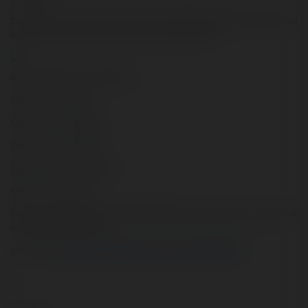
Dưới đây là ý tưởng về việc nồi áp suất với thể giúp bạn tiết kiệm bao nhiêu thời
kì nấu nướng mà vẫn có được các bữa ăn ngon và mềm:
làm thịt chiên hầm - 20 tới 25 phút
Súp rau - 5 tới 10 phút
Chân giò - 20 đến 25 phút
Chân bò - 35 đến 45 phút
Cá nguyên con - 3 đến 4 phút
Khoai tây - 6 tới 8 phút
Xin lưu ý rằng thời gian nấu mang thể thay đổi một chút tùy thuộc vào sản phẩm
và kiểu nồi áp suất của bạn.
Xem thêm:
https://pawoo.net/@dodiengiare/107511348287868460