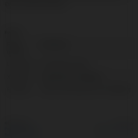
Đức, Hồ Chí Minh, Việt Nam
Kontakt:
Pełna
Five88 Spot
nazwa:
Lokalizacja:
Hồ Chí Minh, Armenia
X/Twitter:
httpstwittercomfive88spot
Facebook:
https://www.facebook.com/five88spot
© Ekademia.pl
Powered by
Polityka Prywatności
Regulamin
|
Zażądaj