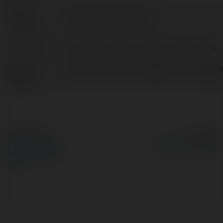
Pełna
fiber optic internet cable
nazwa:
Lokalizacja:
Philadelphia, PA, United States of America
Strona
https://www.connectcablenet.com/earthli
WWW:
© Ekademia.pl
Powered by
Polityka Prywatności
Regulamin
|
Zażądaj
zwrotu