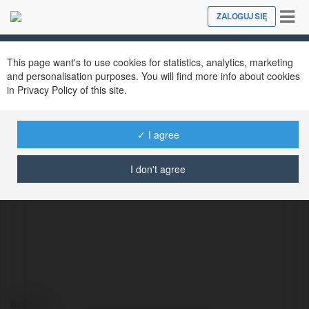
Tog
ZALOGUJ SIĘ
Close
nav
This page want's to use cookies for statistics, analytics, marketing
and personalisation purposes. You will find more info about cookies
in Privacy Policy of this site.
✓ I agree
fiber optic internet cable
I don't agree
@fiberopticinternetcable
Kontakt: