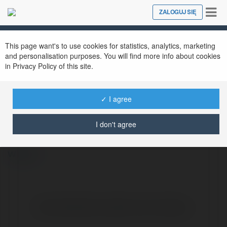
Tog
ZALOGUJ SIĘ
Close
nav
This page want's to use cookies for statistics, analytics, marketing
and personalisation purposes. You will find more info about cookies
in Privacy Policy of this site.
✓ I agree
Fi88 claims
@fi88claims
I don't agree
więcej
Brak widzialnych wpisów w tym miejscu.