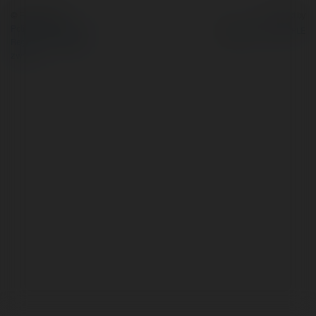
© Ekademia.pl
Powered by
Polityka Prywatności
Regulamin
|
Zażądaj
zwrotu