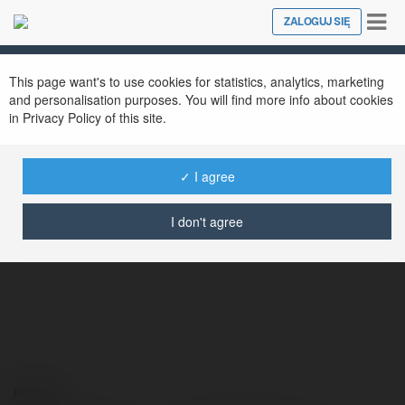
Tog
ZALOGUJ SIĘ
Close
nav
This page want's to use cookies for statistics, analytics, marketing
and personalisation purposes. You will find more info about cookies
in Privacy Policy of this site.
✓ I agree
Felicity Roberts
@felicityroberts
I don't agree
Kontakt: