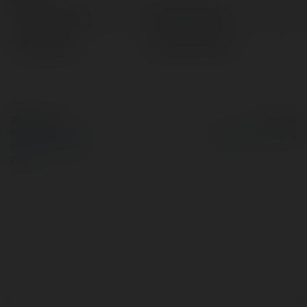
Pełna nazwa:
Felicity Roberts
Lokalizacja:
Józefów, Poland
© Ekademia.pl
Powered by
Polityka Prywatności
Regulamin
|
Zażądaj
zwrotu