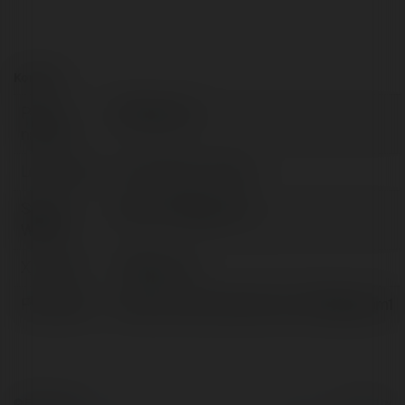
Kontakt:
Pełna
fb88 ggcom
nazwa:
Lokalizacja:
Hồ Chí Minh, Vietnam
Strona
https://fb88gg.com/
WWW:
X/Twitter:
fb88ggcom1
Facebook:
https://www.facebook.com/fb88ggcom1
© Ekademia.pl
Powered by