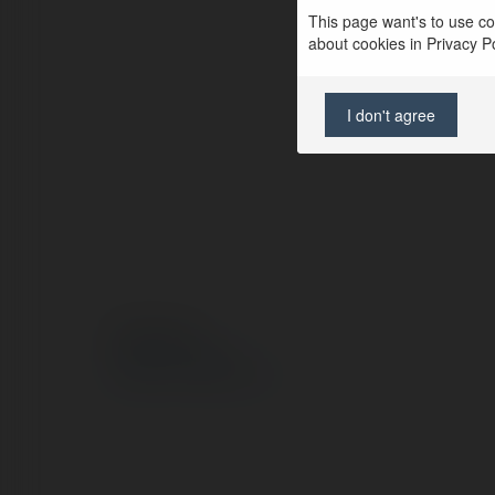
This page want's to use coo
about cookies in Privacy Pol
I don't agree
© Ekademia.pl
Polityka Prywatności
Regulamin
|
Zażądaj zwrotu