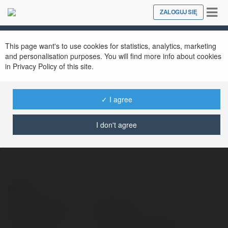
Tog
ZALOGUJ SIĘ
Close
nav
This page want's to use cookies for statistics, analytics, marketing
and personalisation purposes. You will find more info about cookies
in Privacy Policy of this site.
F8bet vn
@f8betvnco
✓ I agree
I don't agree
Kontakt:
Pełna nazwa:
F8bet vn