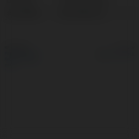
Lokalizacja:
Hồ Chí Minh, Vietnam
Strona WWW:
https://f8betvn.co/
© Ekademia.pl
Powered by
Polityka Prywatności
Regulamin
|
Zażądaj
zwrotu