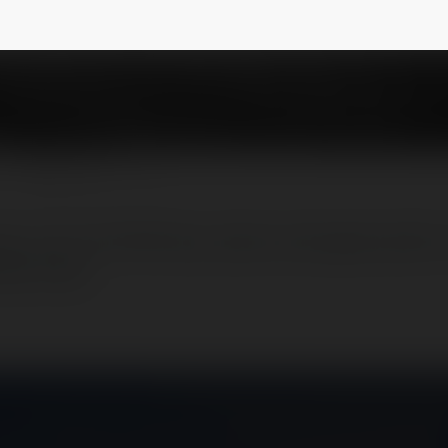
co
NEWSLETTER
c uy tín về thể thao, casino, slot game, bắn 
độc nhất…