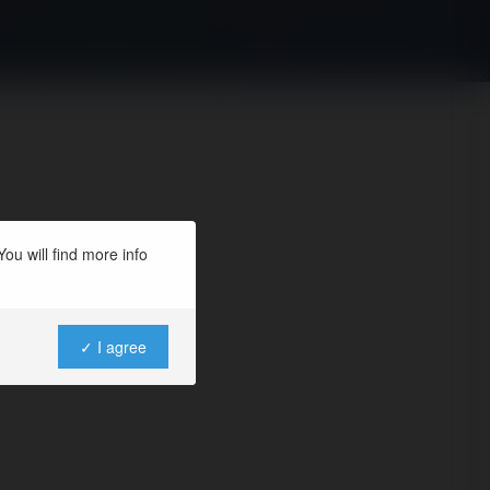
 cá tại Châu Á. Đăng ký F8bet
ou will find more info
✓ I agree