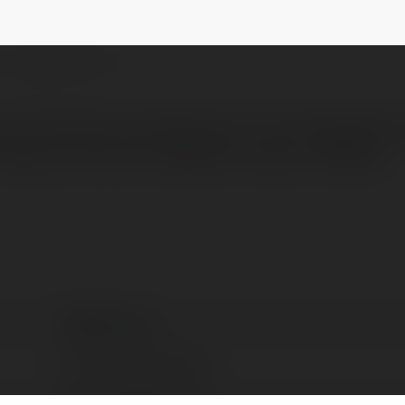
st
NEWSLETTER
ược hiện đại với hàng loạt trò chơi hấp dẫn, 
êng cho hội viên. Website: https://f168vip.
F168VIP best
Ho Chi Minh, Poland
https://f168vip.best/