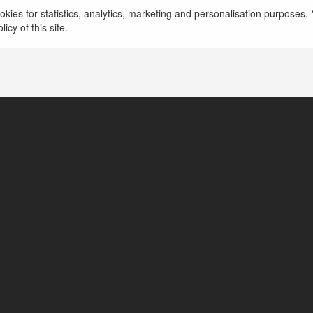
kies for statistics, analytics, marketing and personalisation purposes. Y
icy of this site.
httpstwittercomlinkf168vipbest