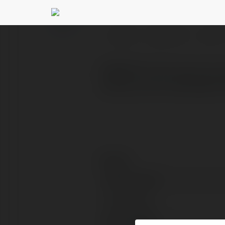
F168VIP best
@f168vipbe
PROFIL
PRODUKTY
BLOG
F168VIP là sân chơi cá c
mật cao và ưu đãi dành ri
Kontakt:
Pełna nazwa:
Lokalizacja:
Strona WWW: