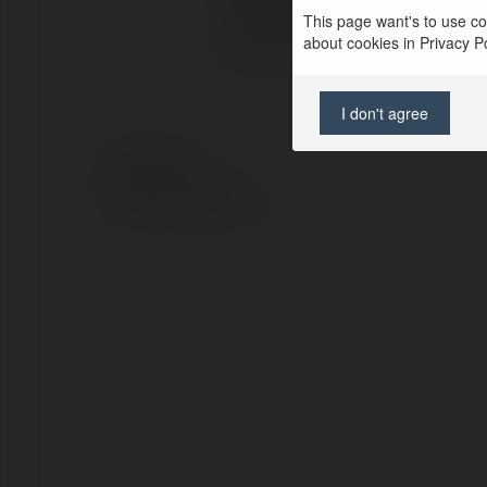
This page want's to use coo
about cookies in Privacy Pol
X/Twitter:
I don't agree
© Ekademia.pl
Polityka Prywatności
Regulamin
|
Zażądaj zwrotu