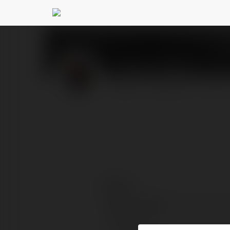
Mollie Shields
@ewajare
PROFIL
PRODUKTY
BLOG
Kontakt:
Pełna nazwa:
Lokalizacja: