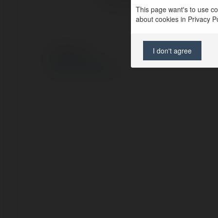
This page want's to use coo
about cookies in Privacy Pol
I don't agree
© Ekademia.pl
Polityka Prywatności
Regulamin
|
Zażądaj zwrotu