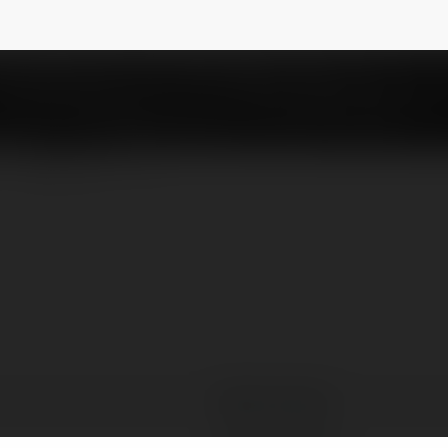
cka74
NEWSLETTER
Mollie Shields
Kępice, Poland