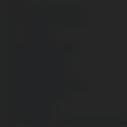
https://www.facebook.com/evapelnl/
https://www.youtube.com/@evapelnl
https://x.com/evapelnl
https://www.pinterest.com/evapelnl/
https://gravatar.com/evapelnl
https://evapelnl.wordpress.com/
https://sites.google.com/view/evapelnl/
https://500px.com/p/evapelnl
https://bit.ly/m/evapelnl
https://www.blogger.com/profile/1045020703099010241