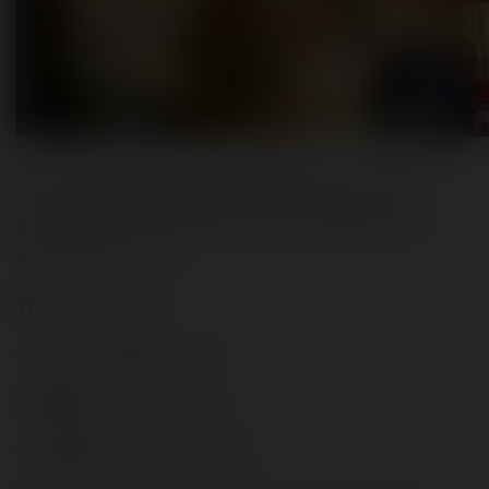
DA88
nền tảng nhà cái cược thể thao uy tín
1
Châu Á,
cung cấp nhiều game đổi thưởng hay, kèo thơm, rút
thưởng nhanh. Truy cập ngay link vào DA88 để nhận
nhiều khuyến mãi tốt.
Thông tin liên hệ:
- Tên thương hiệu:
DA88
- Website:
https://evapel.nl/
- Số điện thoại:
0986745080