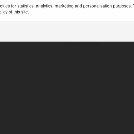
kies for statistics, analytics, marketing and personalisation purposes. Y
icy of this site.
Ethereum là gì
hà nội, Vietnam