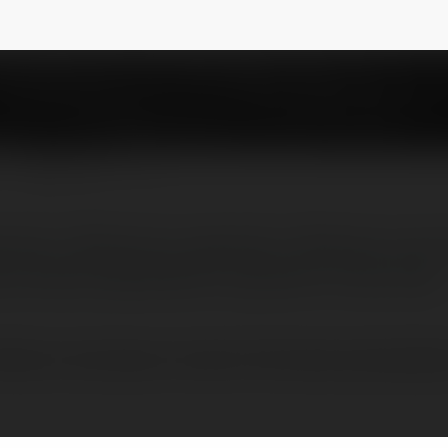
mlg
NEWSLETTER
ści o Bitcoinie, słyszałeś o Ethereum, ale 
z prostej odpowiedzi na pytanie «Czym jest
Ethereum, ale wciąż tego nie rozumiesz? Jeśli szukasz prostej odpowied