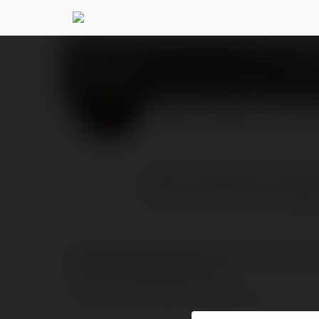
Ethereum là gì
@ethereu
PROFIL
PRODUKTY
BLOG
Oprócz śledzenia wiadomo
rozumiesz? Jeśli szukas
Oprócz śledzenia wiadomości o Bitcoinie, słyszałeś o 
pomoże ci to najlepiej zrozumieć.
website:
https://crypto8386.com/ethereum-la-gi