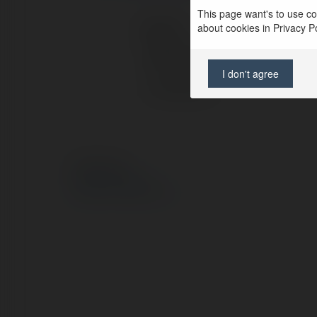
This page want's to use coo
about cookies in Privacy Pol
Kontakt:
Pełna nazwa:
I don't agree
Lokalizacja:
© Ekademia.pl
Polityka Prywatności
Regulamin
|
Zażądaj zwrotu