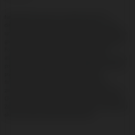
Nałóg alkoholowy jest to uzależnienie, które w
destruktywny sposób oddziałuje nie tylko na osobę
uzależnioną, lecz też na całą jej rodzinę a także bliskie
grono. Potrafi popsuć więzi oraz zaufanie najbliższych.
Formą, która potrafi poskutkować w zerwaniu z
alkoholem jest zaszycie alkoholowe Esperalem. Jest to
powszechnie wybierana forma wspierająca. Wszywka
podawana jest podskórnie w postaci środka
farmakologicznego. Zaszycie dokonuje się przy
znieczuleniu miejscowym i trwa szacunkowo 30 min.
Okres oddziaływania Esperalu to blisko 8-12 miesięcy.
Zaszycie alkoholowe wywołuje awersję do powtórnego
skonsumowania napojów alkoholowych.