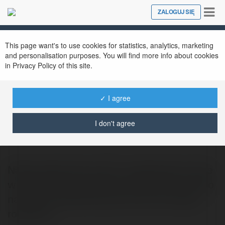
Tog
ZALOGUJ SIĘ
Close
nav
This page want's to use cookies for statistics, analytics, marketing
and personalisation purposes. You will find more info about cookies
in Privacy Policy of this site.
✓ I agree
Esperal Kraków
@esperalwszywkaalkoholowa0
I don't agree
Nałóg alkoholowy jest to uzależnienie, które
w destruktywny sposób oddziałuje nie tylko
na osobę uzależnioną, lecz też na całą jej
rodzinę a…