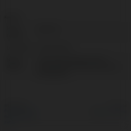
Kontakt:
Pełna
epilou krk
nazwa:
Lokalizacja:
Kraków, Poland
Strona
https://epilou.pl/skad-sie-biora-
WWW:
przebarwienia-na-skorze-przyczyny-
powstawania/
© Ekademia.pl
Powered by
Polityka Prywatności
Regulamin
|
Zażądaj
zwrotu