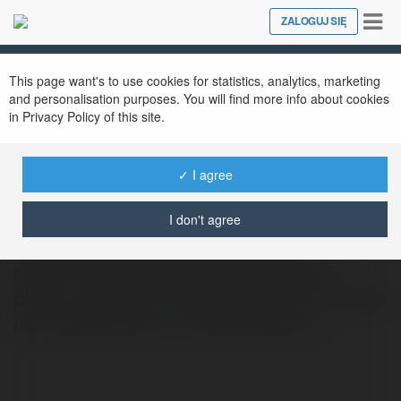
Tog
ZALOGUJ SIĘ
Close
nav
This page want's to use cookies for statistics, analytics, marketing
and personalisation purposes. You will find more info about cookies
in Privacy Policy of this site.
epilou krk
@epiloukrk
✓ I agree
I don't agree
Od czego powstają przebarwienia na
skórze? Jakie są najczęstsze przyczyny
plam czy piegów? Przeczytaj o tym na blogu
renomowanej firmy z Krakowa Epilou.