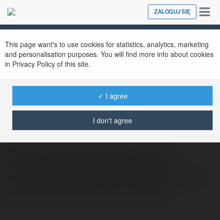
Tog
ZALOGUJ SIĘ
Close
nav
This page want's to use cookies for statistics, analytics, marketing
and personalisation purposes. You will find more info about cookies
in Privacy Policy of this site.
✓ I agree
epap ieros
@epapieros
I don't agree
Sklep e Paaierosy powstał z myślą o
osobach poszukujących wygodnego i
nowoczesnego sposobu na korzystanie z e-
papierosów. Nasza oferta obejmuje