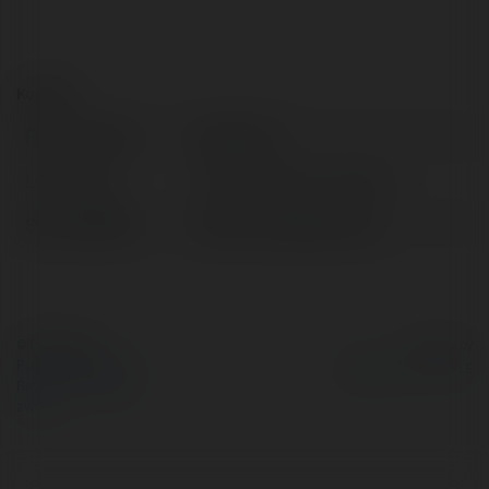
Kontakt:
Pełna nazwa:
epap ieros
Lokalizacja:
United States of America
Strona WWW:
https://e-papieros.net/
© Ekademia.pl
Powered by
Polityka Prywatności
Regulamin
|
Zażądaj
zwrotu