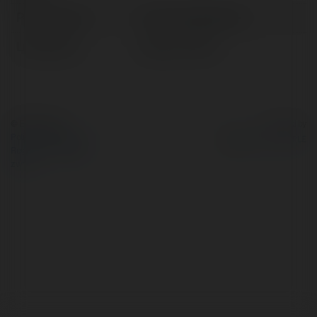
Pełna nazwa:
Emanuel Dąbkowski
Lokalizacja:
Lipiany, Poland
© Ekademia.pl
Powered by
Polityka Prywatności
Regulamin
|
Zażądaj
zwrotu