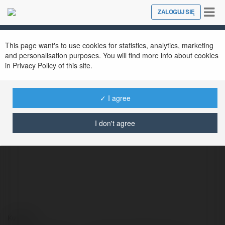
Tog
ZALOGUJ SIĘ
Close
nav
This page want's to use cookies for statistics, analytics, marketing
and personalisation purposes. You will find more info about cookies
in Privacy Policy of this site.
✓ I agree
Emanuel Dąbkowski
@emanueldbkowski
I don't agree
Kontakt: