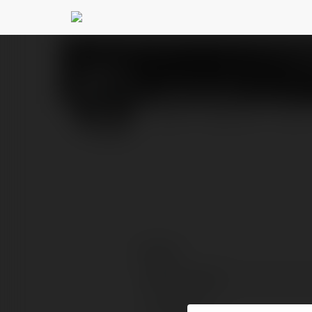
Ellis Booth
@ellisbooth
PROFIL
PRODUKTY
BLOG
Kontakt:
Pełna nazwa:
Lokalizacja: