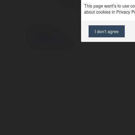
This page want's to use coo
about cookies in Privacy Pol
I don't agree
© Ekademia.pl
Polityka Prywatności
Regulamin
|
Zażądaj zwrotu