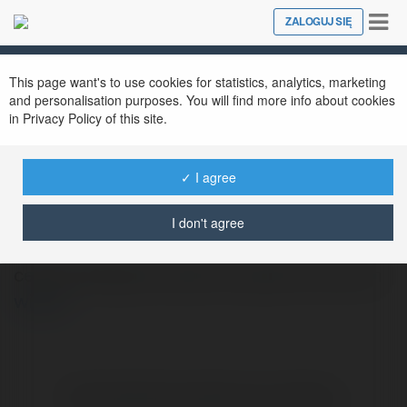
Tog
ZALOGUJ SIĘ
Close
nav
This page want's to use cookies for statistics, analytics, marketing
and personalisation purposes. You will find more info about cookies
in Privacy Policy of this site.
✓ I agree
Ernon Obara
@elivylu
I don't agree
cerotti dimagranti catch me patch me forum
więcej
Brak widzialnych wpisów w tym miejscu.