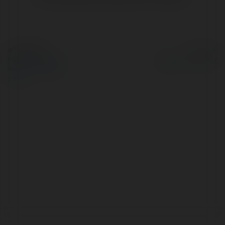
© Ekademia.pl
Powered by
Polityka Prywatności
Regulamin
|
Zażądaj
zwrotu