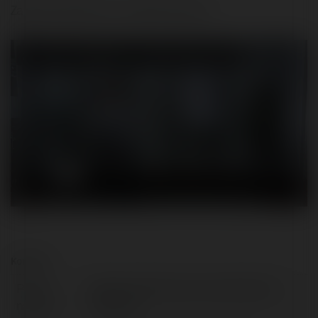
Zasady współpracy z wydawnictwem:
Kontakt:
Pełna
Majewski Business Consulting Piotr
nazwa:
Majewski