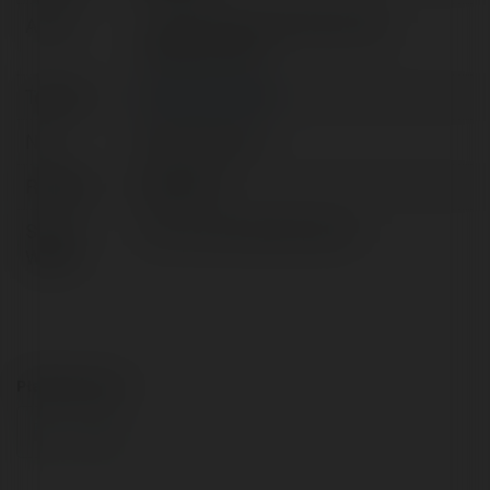
Adres:
ul. Warszawska 100/15, 80-180
Gdańsk, Poland
Telefon:
0048502246045
NIP:
585-139-26-23
REGON:
192790177
Strona
http://www.ekademia.pl/tv
WWW:
Płatności przez: