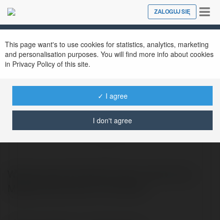
Tog
ZALOGUJ SIĘ
Close
nav
This page want's to use cookies for statistics, analytics, marketing
and personalisation purposes. You will find more info about cookies
in Privacy Policy of this site.
✓ I agree
Wydawnictwo Ekademia
I don't agree
@ekademiawydawnictwo
Wydawnictwo Ekademia jest marką firmy
Majewski Business Consulting