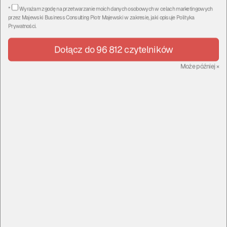
*
Wyrażam zgodę na przetwarzanie moich danych osobowych w celach marketingowych
przez
Majewski Business Consulting Piotr Majewski
w zakresie, jaki opisuje
Polityka
Prywatności
.
Dołącz do 96 812 czytelników
Może później
×
8. Skopiowany adres wklej w pole 'Style CSS kursu:'
i zapisz zmiany.