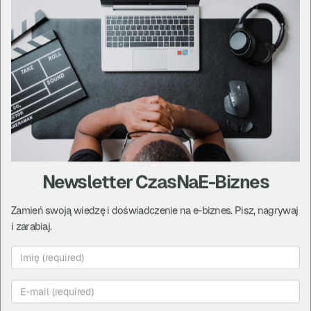
Newsletter CzasNaE-Biznes
Zamień swoją wiedzę i doświadczenie na e-biznes. Pisz, nagrywaj
i zarabiaj.
7. Pojawi się adres wgranego pliku - skopiuj go i
zamknij okienko wgrywania.