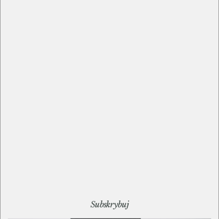
3-5. Pojawi się okienko, w którym wskazujesz plik
ze swoimi stylami CSS do wgrania na Ekademię
(nazwa pliku jest dowolna, bez polskich i
specjalnych znaków).
6. Kliknij prześlij. Plik pojawi się w okienku
wgranych materiałów - kliknij na jego nazwę. Jeśli
wyświetli się komunikat, że to nie jest zdjęcie -
kliknij na OK.
Subskrybuj