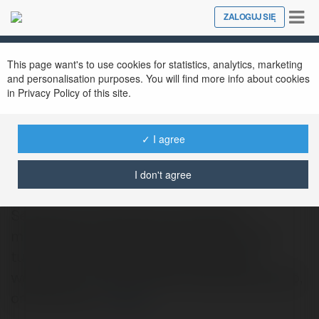
Tog
ZALOGUJ SIĘ
Close
nav
This page want's to use cookies for statistics, analytics, marketing
and personalisation purposes. You will find more info about cookies
in Privacy Policy of this site.
✓ I agree
Jonhnnie Obama
@eilbeckaq3edf
I don't agree
Serdecznie zapraszamy wszystkich
mieszkacow i goszczzcych tuz przy nas
turystow na wakacyjna impreze W ow
weekend od nowa bedzie niezwykle goraco,
oraz owo nie…
więcej