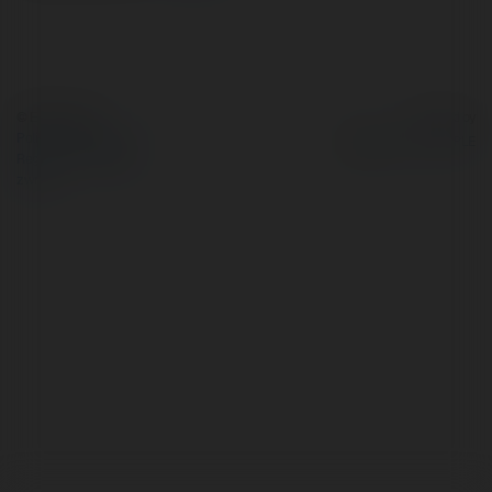
© Ekademia.pl
Powered by
Polityka Prywatności
Regulamin
|
Zażądaj
zwrotu