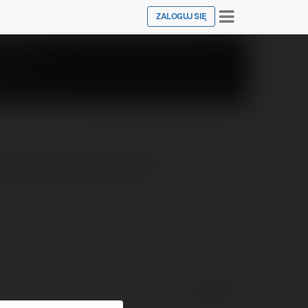
Toggle
ZALOGUJ SIĘ
navigation
 tại châu Á, được đánh
Powered by